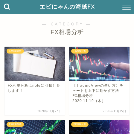
エビにゃんの海賊FX
― CATEGORY ―
FX相場分析
FX相場分析
FX相場分析
FX相場分析はnoteに引越しを
【TradingViewの使い方】チ
します！
ャートを上下に動かす方法
FX相場分析
2020.11.19（木）
2020年11月23日
2020年11月19日
FX相場分析
FX相場分析